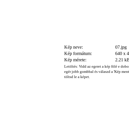
Kép neve:
07.jpg
Kép formátum:
640 x 
Kép mérete:
2.21 k
Letöltés: Vidd az egeret a kép fölé e dobo
egér jobb gombbal és válaszd a 'Kép ment
töltsd le a képet.