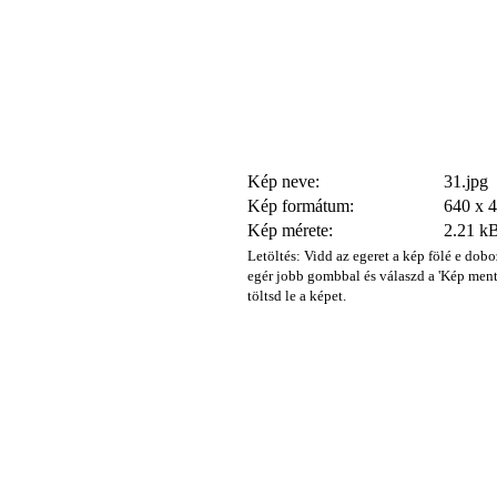
Kép neve:
31.jpg
Kép formátum:
640 x 
Kép mérete:
2.21 k
Letöltés: Vidd az egeret a kép fölé e dobo
egér jobb gombbal és válaszd a 'Kép ment
töltsd le a képet.