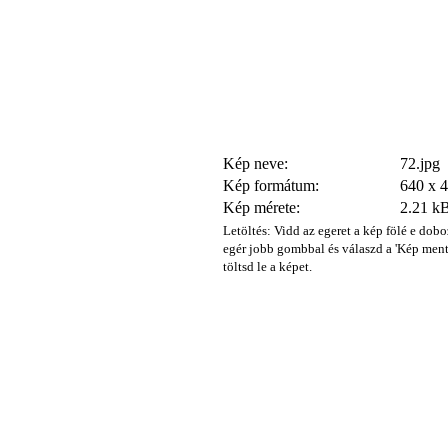
Kép neve:
72.jpg
Kép formátum:
640 x 
Kép mérete:
2.21 k
Letöltés: Vidd az egeret a kép fölé e dobo
egér jobb gombbal és válaszd a 'Kép ment
töltsd le a képet.