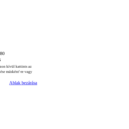
480
B
zon kívül kattints az
ése másként'-re vagy
Ablak bezárása