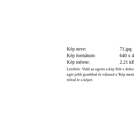
Kép neve:
71.jpg
Kép formátum:
640 x 
Kép mérete:
2.21 k
Letöltés: Vidd az egeret a kép fölé e dobo
egér jobb gombbal és válaszd a 'Kép ment
töltsd le a képet.