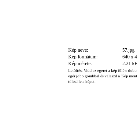
Kép neve:
57.jpg
Kép formátum:
640 x 
Kép mérete:
2.21 k
Letöltés: Vidd az egeret a kép fölé e dobo
egér jobb gombbal és válaszd a 'Kép ment
töltsd le a képet.