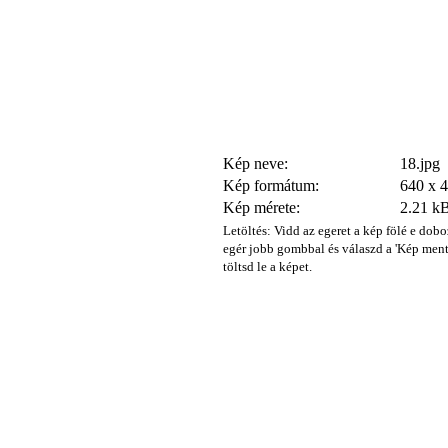
Kép neve:
18.jpg
Kép formátum:
640 x 
Kép mérete:
2.21 k
Letöltés: Vidd az egeret a kép fölé e dobo
egér jobb gombbal és válaszd a 'Kép ment
töltsd le a képet.