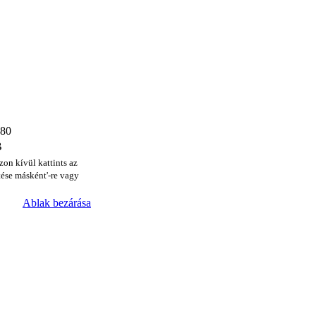
480
B
zon kívül kattints az
ése másként'-re vagy
Ablak bezárása