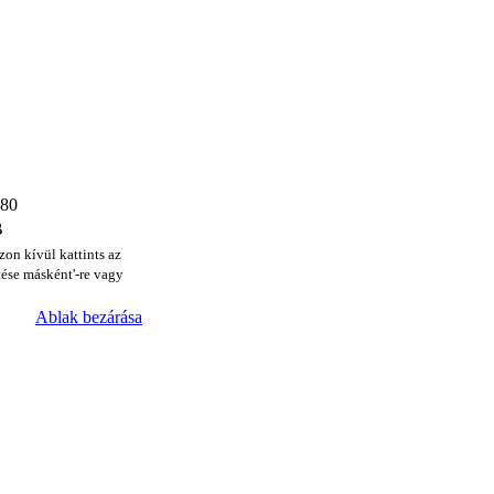
480
B
zon kívül kattints az
ése másként'-re vagy
Ablak bezárása