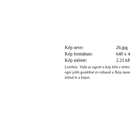
Kép neve:
26.jpg
Kép formátum:
640 x 
Kép mérete:
2.21 k
Letöltés: Vidd az egeret a kép fölé e dobo
egér jobb gombbal és válaszd a 'Kép ment
töltsd le a képet.