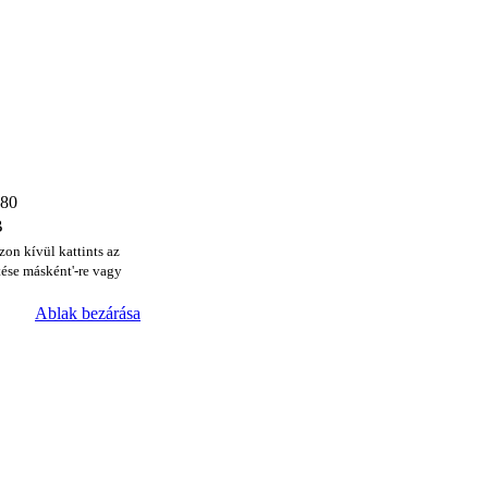
480
B
zon kívül kattints az
ése másként'-re vagy
Ablak bezárása