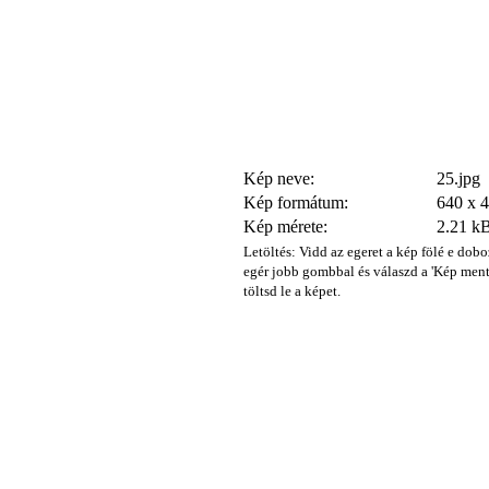
Kép neve:
25.jpg
Kép formátum:
640 x 
Kép mérete:
2.21 k
Letöltés: Vidd az egeret a kép fölé e dobo
egér jobb gombbal és válaszd a 'Kép ment
töltsd le a képet.