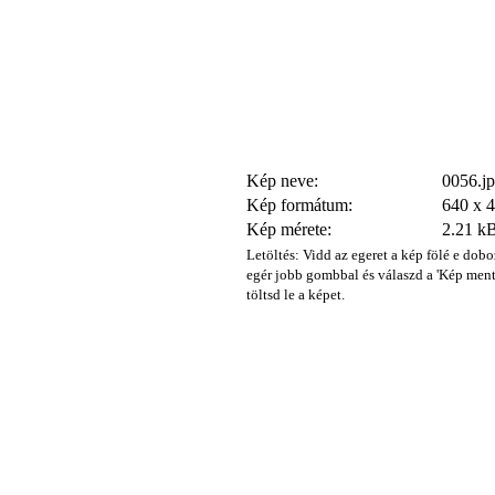
Kép neve:
0056.j
Kép formátum:
640 x 
Kép mérete:
2.21 k
Letöltés: Vidd az egeret a kép fölé e dobo
egér jobb gombbal és válaszd a 'Kép ment
töltsd le a képet.