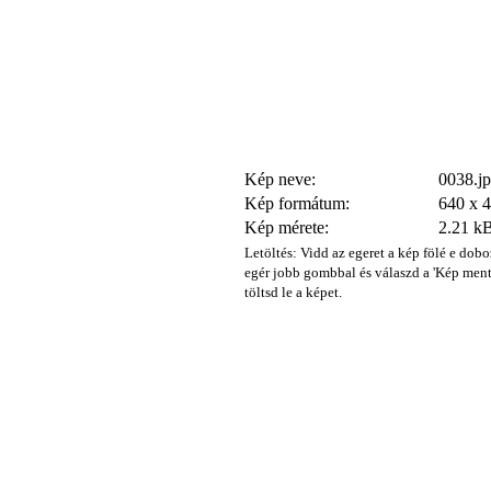
Kép neve:
0038.j
Kép formátum:
640 x 
Kép mérete:
2.21 k
Letöltés: Vidd az egeret a kép fölé e dobo
egér jobb gombbal és válaszd a 'Kép ment
töltsd le a képet.