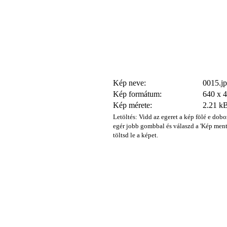
Kép neve:
0015.j
Kép formátum:
640 x 
Kép mérete:
2.21 k
Letöltés: Vidd az egeret a kép fölé e dobo
egér jobb gombbal és válaszd a 'Kép ment
töltsd le a képet.