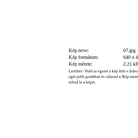
Kép neve:
07.jpg
Kép formátum:
640 x 
Kép mérete:
2.21 k
Letöltés: Vidd az egeret a kép fölé e dobo
egér jobb gombbal és válaszd a 'Kép ment
töltsd le a képet.